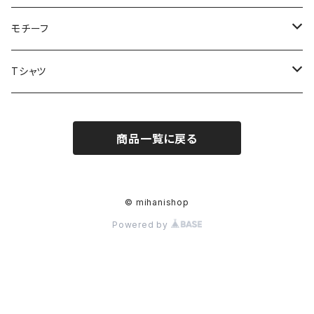
ポストカード
夏野菜
モチーフ
くだもの
昆虫
Tシャツ
カタゾウムシ
貝
鳥
顔料手捺印Tシャツ
商品一覧に戻る
カマキリ
ハシビロコウ
植物柄
水
顔料手捺印Tシャツ（B品）
ハナムグリ
バン
アザミ
虫柄
花
HOW HOUSE製顔料手捺染Tシャツ
© mihanishop
Powered by
ダンゴムシ
ツバメ
ツラナルハナ
ホウセキゾウムシ
動物柄
木
アリ
花とはっぱ
花と虫のワルツ
イノシシとドングリ
幾何学柄
クマ
テントウムシ