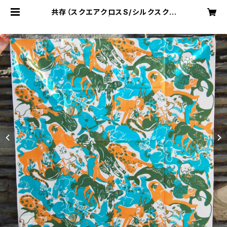
共存（スクエアクロスS/シルクスクリ
ーン手捺染） | mihanishop