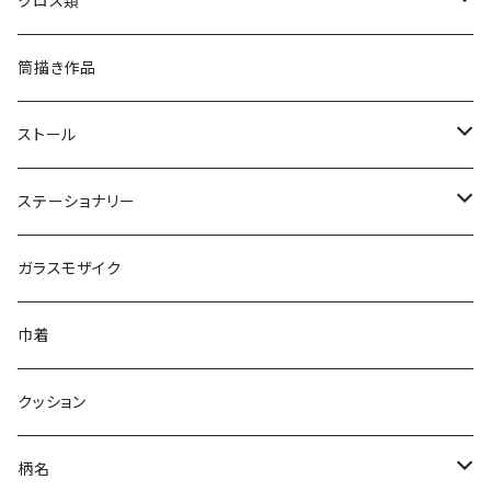
クロス類
片面トート
紅型
スクエアクロス小
筒描き作品
裏地付きトートバッグ
スクエアクロス大
ストール
スクエアクロス大S
リネガーゼストール
ステーショナリー
スクエアクロス小S
筒ストール
上製本ノート
ガラスモザイク
シングルガーゼストール
型染ステッカー
巾着
型染和紙はがき
クッション
一筆箋
柄名