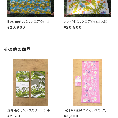
Bos mutus（スクエアクロス大
タンポポ（スクエアクロス大S）
S）
¥20,900
¥20,900
その他の商品
野を走る（シルクスクリーン手捺
時計草（注染てぬぐい/ピンク）
染）
¥2,530
¥3,300