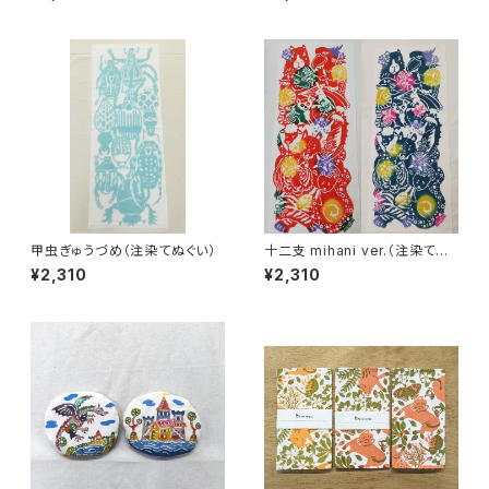
甲虫ぎゅうづめ（注染てぬぐい）
十二支 mihani ver.（注染てぬ
ぐい）
¥2,310
¥2,310