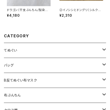
ドラゴン（干支ぶんちん/型染色
②イノシシとドングリ（シルクス
差し）
クリーン手捺染てぬぐい）
¥4,180
¥2,310
CATEGORY
てぬぐい
シルクスクリーン手捺染てぬぐい
バッグ
注染てぬぐい
シングルバッグ
B反てぬぐい布マスク
B反てぬぐい
ポシェット
プリーツマスク
布ぶんちん
総柄トート
立体マスク
シルクスクリーン手捺染