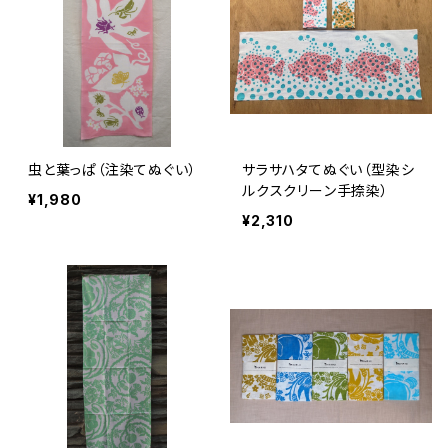
虫と葉っぱ（注染てぬぐい）
サラサハタてぬぐい（型染シ
ルクスクリーン手捺染）
¥1,980
¥2,310