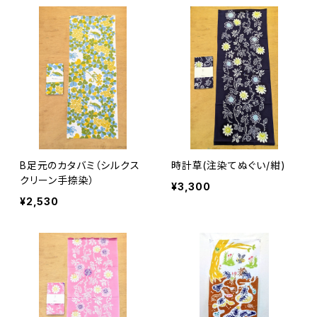
B足元のカタバミ（シルクス
時計草(注染てぬぐい/紺)
クリーン手捺染）
¥3,300
¥2,530