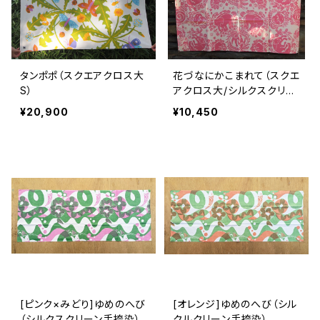
タンポポ（スクエアクロス大
花づなにかこまれて（スクエ
S）
アクロス大/シルクスクリー
ン手捺染）
¥20,900
¥10,450
[ピンク×みどり]ゆめのへび
[オレンジ]ゆめのへび（シル
（シルクスクリーン手捺染）
クルクリーン手捺染）