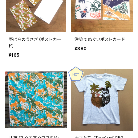
野ばらのうさぎ（ポストカー
注染てぬぐいポストカード
ド）
¥380
¥165
共存（スクエアクロスS/シ
ナマケモノTeaシャツ150