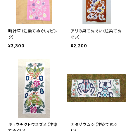
時計草（注染てぬぐい/ピン
アリの巣てぬぐい（注染てぬ
ク）
ぐい）
¥3,300
¥2,200
キョウチクトウスズメ（注染
カタゾウムシ（注染てぬぐ
てぬぐい）
い）