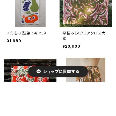
くだもの（注染てぬぐい）
草編み（スクエアクロス大
S）
¥1,980
¥20,900
ショップに質問する
キーワードから探す
イノシシとドングリ（スクエ
こぴす（ショートエプロン/シ